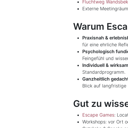
Fluchtweg Wandsbek
Externe Meetingräu
Warum Escap
Praxisnah & erlebnis
für eine ehrliche Refl
Psychologisch fundie
Feingefühl und wisse
Individuell & wirksam
Standardprogramm.
Ganzheitlich gedacht
Blick auf langfristig
Gut zu wiss
Escape Games
: Loca
Workshops: vor Ort o